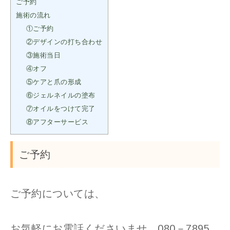
ご予約
施術の流れ
①ご予約
②デザインの打ち合わせ
③施術当日
④オフ
⑤ケアと爪の形成
⑥ジェルネイルの塗布
⑦オイルをつけて完了
⑧アフターサービス
ご予約
ご予約については、
お気軽にお電話くださいませ 080－7895