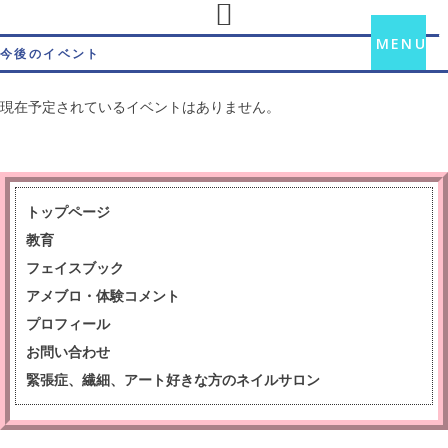
Skip
Skip
Skip
Skip
to
to
to
to
MENU
今後のイベント
primary
main
primary
footer
navigation
content
sidebar
現在予定されているイベントはありません。
トップページ
教育
フェイスブック
アメブロ・体験コメント
プロフィール
お問い合わせ
緊張症、繊細、アート好きな方のネイルサロン